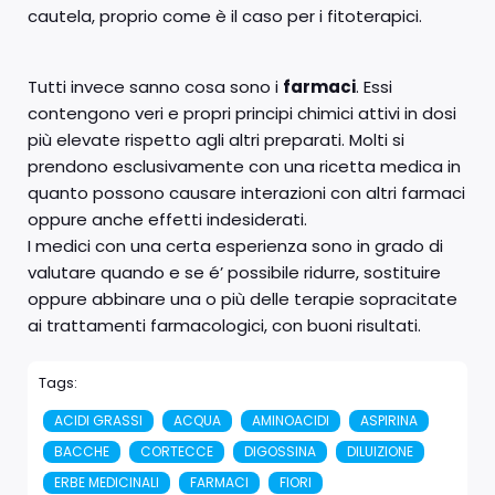
cautela, proprio come è il caso per i fitoterapici.
Tutti invece sanno cosa sono i
farmaci
. Essi
contengono veri e propri principi chimici attivi in dosi
più elevate rispetto agli altri preparati. Molti si
prendono esclusivamente con una ricetta medica in
quanto possono causare interazioni con altri farmaci
oppure anche effetti indesiderati.
I medici con una certa esperienza sono in grado di
valutare quando e se é’ possibile ridurre, sostituire
oppure abbinare una o più delle terapie sopracitate
ai trattamenti farmacologici, con buoni risultati.
Tags:
ACIDI GRASSI
ACQUA
AMINOACIDI
ASPIRINA
BACCHE
CORTECCE
DIGOSSINA
DILUIZIONE
ERBE MEDICINALI
FARMACI
FIORI