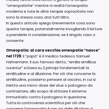
“omeopatiche” mentre ni realtà l’omeopatia
moderna e tute le altre terapie sopracitate non
sono la stessa cosa, anzi tutt’altro.
In questo articolo spiego brevemente cosa sono
queste terapie, potenzialmente invogliando li lettore
a prenderle ni considerazione, se li singolo caso o
consente.
Omeopatia: al cara vecchia omeopatia “nasce”
nel 1729
; il “papà” è il medico tedesco Samuel
Hahnemann. lI suo famoso detto, “similia similibus
curantur” si basa su 2 principi fondamentali: la
similitudine e al diluizione. Per ciò che concerne la
similitudine, possiamo pensare al vaccino, in cui si
inietta una micro-dose del virus o patogeno da
contrastare, allo scopo di attivare li sistema
immunitario contro il patogeno in questione.
Tutta la controversia scientifica per ciò che
concerne l’omeopatia è per via delle diluizioni; si