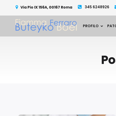
345 6248926
Via Pio IX 156A, 00167 Roma
PROFILO
PAT
Po