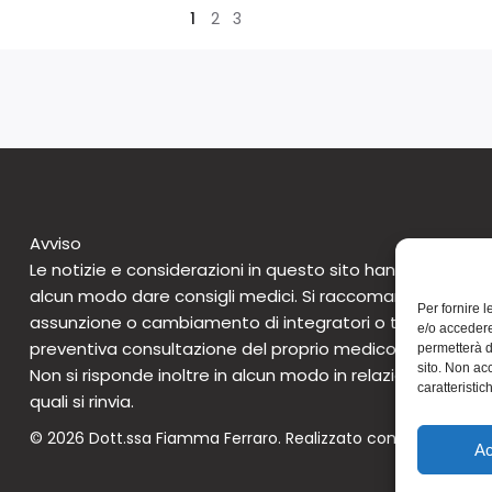
1
2
3
Avviso
Le notizie e considerazioni in questo sito hanno caratte
alcun modo dare consigli medici. Si raccomanda di non 
Per fornire 
assunzione o cambiamento di integratori o tantomeno 
e/o accedere
preventiva consultazione del proprio medico. Questo avv
permetterà d
sito. Non ac
Non si risponde inoltre in alcun modo in relazione alle notizie
caratteristic
quali si rinvia.
© 2026 Dott.ssa Fiamma Ferraro. Realizzato con WordPress 
Ac