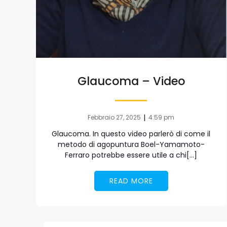
Glaucoma – Video
|
Febbraio 27, 2025
4:59 pm
Glaucoma. In questo video parlerò di come il
metodo di agopuntura Boel-Yamamoto-
Ferraro potrebbe essere utile a chi[…]
READ MORE