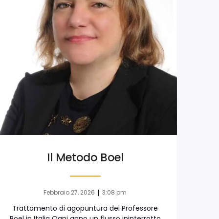
Il Metodo Boel
|
Febbraio 27, 2026
3:08 pm
Trattamento di agopuntura del Professore
Boel in Italia Ogni anno un flusso ininterrotto