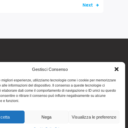
Next
Gestisci Consenso
re informativo generale e non intendono in
intraprendere o interrompere alcuna terapia o
le migliori esperienze, utilizziamo tecnologie come i cookie per memorizzare
medicinali (nemmeno “naturali”) senza una
 alle informazioni del dispositivo. Il consenso a queste tecnologie ci
iso vale per tutte le pagine comprese nel sito.
i elaborare dati come il comportamento di navigazione o ID unici su questo
consentire o ritirare il consenso può influire negativamente su alcune
 riportate in altri siti di cui si riferisce o ai
he e funzioni.
e
Kubio
cetta
Nega
Visualizza le preferenze