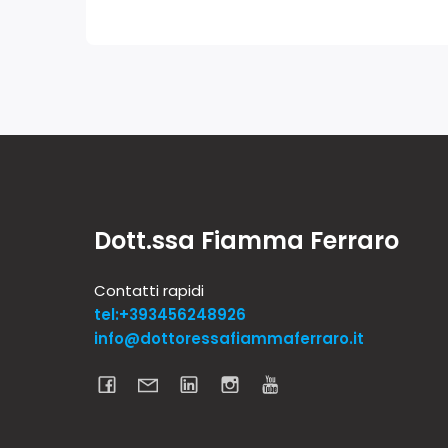
Dott.ssa Fiamma Ferraro
Contatti rapidi
tel:+393456248926
info@dottoressafiammaferraro.it