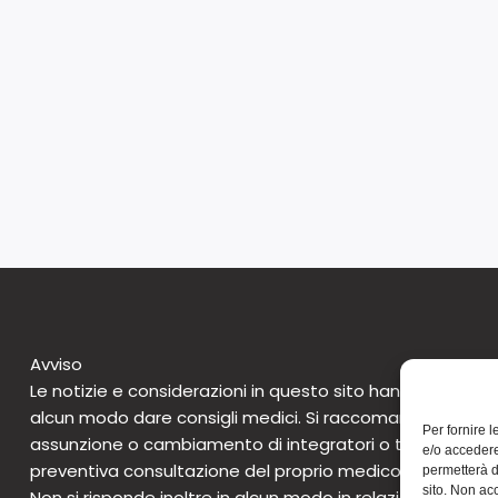
Avviso
Le notizie e considerazioni in questo sito hanno caratte
alcun modo dare consigli medici. Si raccomanda di non 
Per fornire 
assunzione o cambiamento di integratori o tantomeno 
e/o accedere
preventiva consultazione del proprio medico. Questo avv
permetterà d
sito. Non ac
Non si risponde inoltre in alcun modo in relazione alle notizie