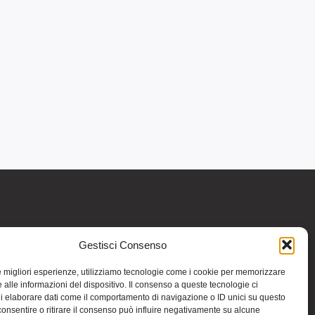
Gestisci Consenso
re informativo generale e non intendono in
intraprendere o interrompere alcuna terapia o
le migliori esperienze, utilizziamo tecnologie come i cookie per memorizzare
medicinali (nemmeno “naturali”) senza una
 alle informazioni del dispositivo. Il consenso a queste tecnologie ci
iso vale per tutte le pagine comprese nel sito.
i elaborare dati come il comportamento di navigazione o ID unici su questo
consentire o ritirare il consenso può influire negativamente su alcune
 riportate in altri siti di cui si riferisce o ai