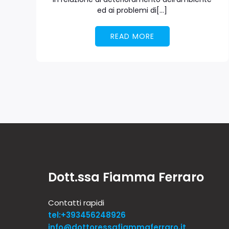
ed ai problemi di[…]
READ MORE
Dott.ssa Fiamma Ferraro
Contatti rapidi
tel:+393456248926
info@dottoressafiammaferraro.it