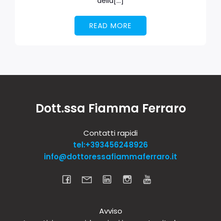
della[…]
READ MORE
Dott.ssa Fiamma Ferraro
Contatti rapidi
tel:+393456248926
info@dottoressafiammaferraro.it
Avviso