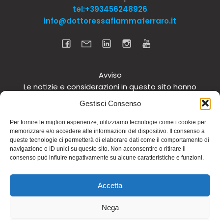
tel:+393456248926
info@dottoressafiammaferraro.it
Avviso
Le notizie e considerazioni in questo sito hanno
carattere informativo generale e non intendono in
Gestisci Consenso
alcun modo dare consigli medici. Si raccomanda di
non intraprendere o interrompere alcuna terapia o
Per fornire le migliori esperienze, utilizziamo tecnologie come i cookie per
memorizzare e/o accedere alle informazioni del dispositivo. Il consenso a
assunzione o cambiamento di integratori o
queste tecnologie ci permetterà di elaborare dati come il comportamento di
tantomeno medicinali (nemmeno “naturali”) senza
navigazione o ID unici su questo sito. Non acconsentire o ritirare il
una preventiva consultazione del proprio medico.
consenso può influire negativamente su alcune caratteristiche e funzioni.
Questo avviso vale per tutte le pagine comprese nel
sito. Non si risponde inoltre in alcun modo in relazione
Accetta
alle notizie riportate in altri siti di cui si riferisce o ai
quali si rinvia.
Nega