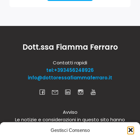
Dott.ssa Fiamma Ferraro
Contatti rapidi
tel:+393456248926
info@dottoressafiammaferraro.it
Avviso
Le notizie e considerazioni in questo sito hanno
carattere informativo generale e non intendono in
Gestisci Consenso
alcun modo dare consigli medici. Si raccomanda di