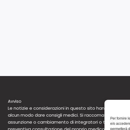
Avviso
Le notizie e considerazioni in questo sito hanno caratte
alcun modo dare consigli medici. Si raccomanda di non 
Per fornire 
assunzione o cambiamento di integratori o tantomeno 
e/o accedere
preventiva consultazione del proprio medico. Questo avv
permetterà d