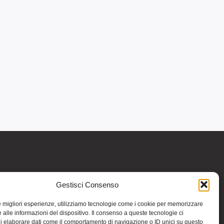
Gestisci Consenso
re informativo generale e non intendono in
intraprendere o interrompere alcuna terapia o
le migliori esperienze, utilizziamo tecnologie come i cookie per memorizzare
medicinali (nemmeno “naturali”) senza una
 alle informazioni del dispositivo. Il consenso a queste tecnologie ci
iso vale per tutte le pagine comprese nel sito.
i elaborare dati come il comportamento di navigazione o ID unici su questo