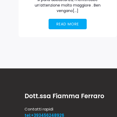
un’attenzione molto maggiore . Ben
vengano[…]
READ MORE
Dott.ssa Fiamma Ferraro
Contatti rapidi
tel:+393456248926