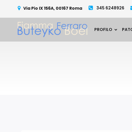
345 6248926
Via Pio IX 156A, 00167 Roma
PROFILO
PAT