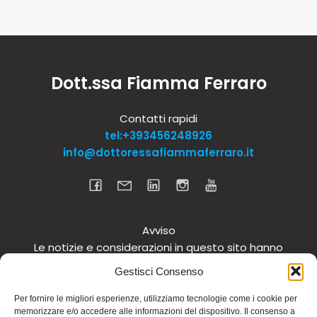
Dott.ssa Fiamma Ferraro
Contatti rapidi
tel:+393456248926
info@dottoressafiammaferraro.it
Avviso
Le notizie e considerazioni in questo sito hanno
carattere informativo generale e non intendono in
Gestisci Consenso
alcun modo dare consigli medici. Si raccomanda di
non intraprendere o interrompere alcuna terapia o
Per fornire le migliori esperienze, utilizziamo tecnologie come i cookie per
memorizzare e/o accedere alle informazioni del dispositivo. Il consenso a
assunzione o cambiamento di integratori o