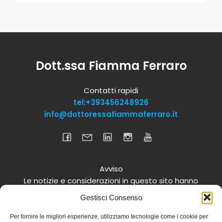
Dott.ssa Fiamma Ferraro
Contatti rapidi
tel:+393456248926
info@dottoressafiammaferraro.it
Avviso
Le notizie e considerazioni in questo sito hanno
carattere informativo generale e non intendono in
Gestisci Consenso
alcun modo dare consigli medici. Si raccomanda di
non intraprendere o interrompere alcuna terapia o
Per fornire le migliori esperienze, utilizziamo tecnologie come i cookie per