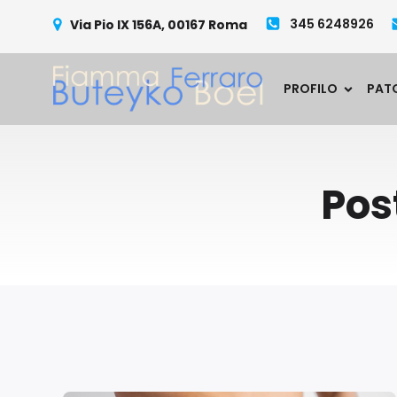
345 6248926
Via Pio IX 156A, 00167 Roma
PROFILO
PAT
Pos