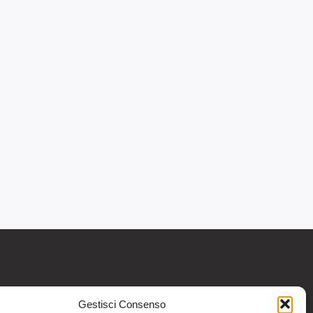
Gestisci Consenso
re informativo generale e non intendono in