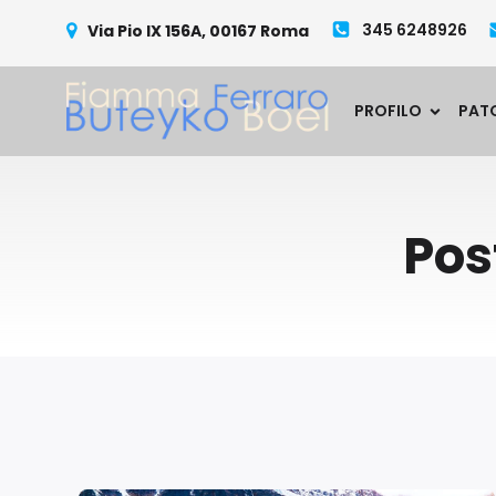
345 6248926
Via Pio IX 156A, 00167 Roma
PROFILO
PAT
Pos