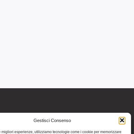
Gestisci Consenso
re informativo generale e non intendono in
intraprendere o interrompere alcuna terapia o
le migliori esperienze, utilizziamo tecnologie come i cookie per memorizzare