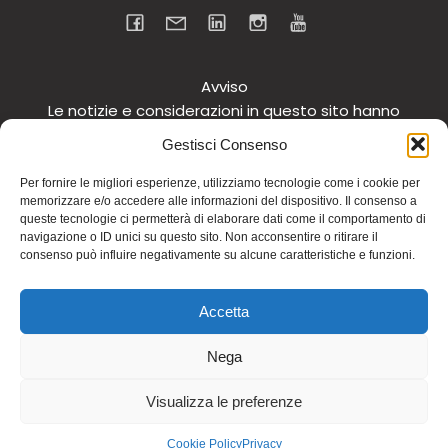
Avviso
Le notizie e considerazioni in questo sito hanno
carattere informativo generale e non intendono in
Gestisci Consenso
alcun modo dare consigli medici. Si raccomanda di
non intraprendere o interrompere alcuna terapia o
Per fornire le migliori esperienze, utilizziamo tecnologie come i cookie per
memorizzare e/o accedere alle informazioni del dispositivo. Il consenso a
assunzione o cambiamento di integratori o
queste tecnologie ci permetterà di elaborare dati come il comportamento di
tantomeno medicinali (nemmeno “naturali”) senza
navigazione o ID unici su questo sito. Non acconsentire o ritirare il
una preventiva consultazione del proprio medico.
consenso può influire negativamente su alcune caratteristiche e funzioni.
Questo avviso vale per tutte le pagine comprese nel
sito. Non si risponde inoltre in alcun modo in relazione
Accetta
alle notizie riportate in altri siti di cui si riferisce o ai
quali si rinvia.
Nega
© 2026 Dott.ssa Fiamma Ferraro. Realizzato con
Visualizza le preferenze
WordPress e
Kubio
Cookie Policy
Privacy