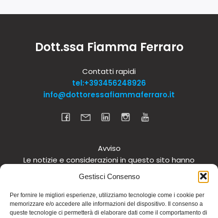
Dott.ssa Fiamma Ferraro
Contatti rapidi
tel:+393456248926
info@dottoressafiammaferraro.it
Avviso
Le notizie e considerazioni in questo sito hanno
carattere informativo generale e non intendono in
Gestisci Consenso
alcun modo dare consigli medici. Si raccomanda di
non intraprendere o interrompere alcuna terapia o
Per fornire le migliori esperienze, utilizziamo tecnologie come i cookie per
memorizzare e/o accedere alle informazioni del dispositivo. Il consenso a
assunzione o cambiamento di integratori o
queste tecnologie ci permetterà di elaborare dati come il comportamento di