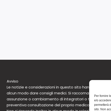
Avviso
Le notizie e considerazioni in questo sito hanno caratte
alcun modo dare consigli medici. Si raccomanda di non 
Per fornire 
assunzione o cambiamento di integratori o tantomeno 
e/o accedere
preventiva consultazione del proprio medico. Questo avv
permetterà d
sito. Non ac
Non si risponde inoltre in alcun modo in relazione alle notizie