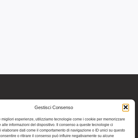
Gestisci Consenso
re informativo generale e non intendono in
intraprendere o interrompere alcuna terapia o
le migliori esperienze, utilizziamo tecnologie come i cookie per memorizzare
medicinali (nemmeno “naturali”) senza una
 alle informazioni del dispositivo. Il consenso a queste tecnologie ci
iso vale per tutte le pagine comprese nel sito.
i elaborare dati come il comportamento di navigazione o ID unici su questo
consentire o ritirare il consenso può influire negativamente su alcune
 riportate in altri siti di cui si riferisce o ai