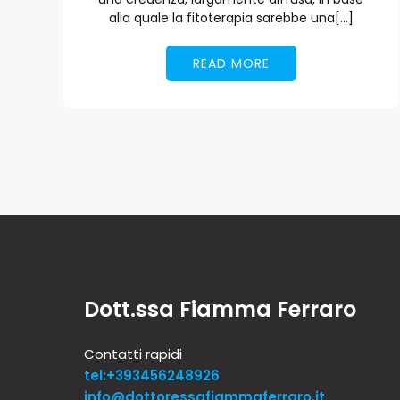
alla quale la fitoterapia sarebbe una[…]
READ MORE
Dott.ssa Fiamma Ferraro
Contatti rapidi
tel:+393456248926
info@dottoressafiammaferraro.it