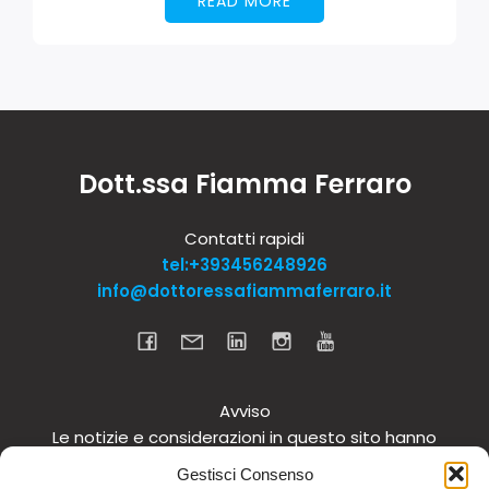
READ MORE
Dott.ssa Fiamma Ferraro
Contatti rapidi
tel:+393456248926
info@dottoressafiammaferraro.it
Avviso
Le notizie e considerazioni in questo sito hanno
carattere informativo generale e non intendono in
Gestisci Consenso