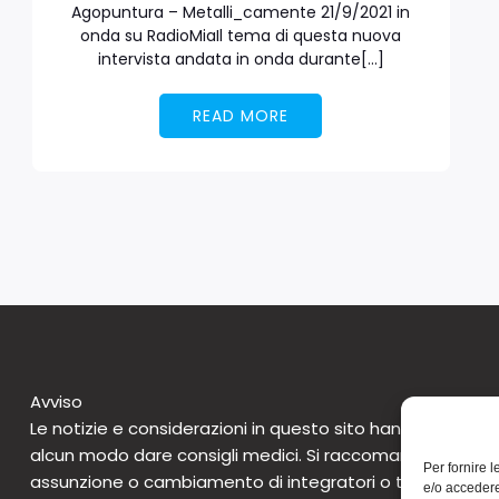
Agopuntura – Metalli_camente 21/9/2021 in
onda su RadioMiaIl tema di questa nuova
intervista andata in onda durante[…]
READ MORE
Avviso
Le notizie e considerazioni in questo sito hanno caratte
alcun modo dare consigli medici. Si raccomanda di non 
Per fornire 
assunzione o cambiamento di integratori o tantomeno 
e/o accedere