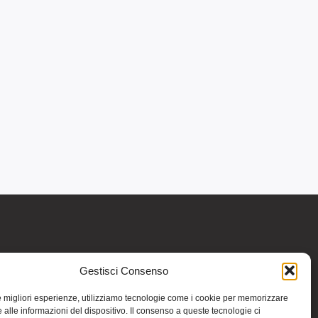
Gestisci Consenso
re informativo generale e non intendono in
intraprendere o interrompere alcuna terapia o
le migliori esperienze, utilizziamo tecnologie come i cookie per memorizzare
medicinali (nemmeno “naturali”) senza una
 alle informazioni del dispositivo. Il consenso a queste tecnologie ci