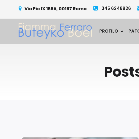
345 6248926
Via Pio IX 156A, 00167 Roma
PROFILO
PAT
Post