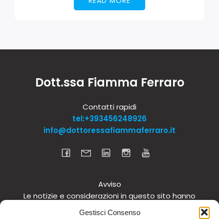
READ MORE
Dott.ssa Fiamma Ferraro
Contatti rapidi
tel:+393456248926
info@dottoressafiammaferraro.it
Avviso
Le notizie e considerazioni in questo sito hanno
carattere informativo generale e non intendono in
Gestisci Consenso