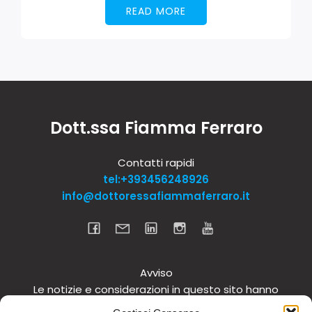
READ MORE
Dott.ssa Fiamma Ferraro
Contatti rapidi
tel:+393456248926
info@dottoressafiammaferraro.it
Avviso
Le notizie e considerazioni in questo sito hanno
carattere informativo generale e non intendono in