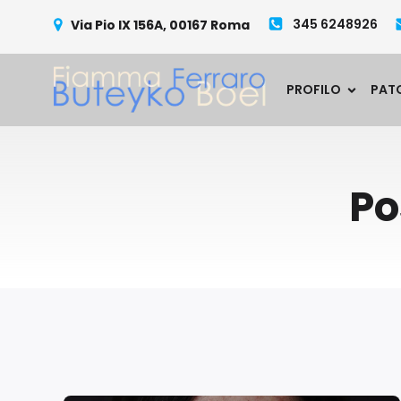
345 6248926
Via Pio IX 156A, 00167 Roma
PROFILO
PAT
Po