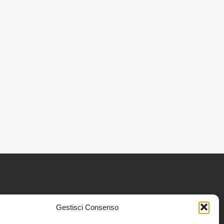
Gestisci Consenso
re informativo generale e non intendono in
intraprendere o interrompere alcuna terapia o