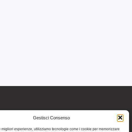
Gestisci Consenso
re informativo generale e non intendono in
intraprendere o interrompere alcuna terapia o
le migliori esperienze, utilizziamo tecnologie come i cookie per memorizzare