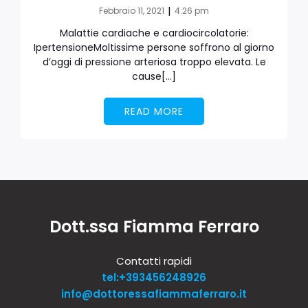
|
Febbraio 11, 2021
4:26 pm
Malattie cardiache e cardiocircolatorie:
IpertensioneMoltissime persone soffrono al giorno
d’oggi di pressione arteriosa troppo elevata. Le
cause[…]
READ MORE
Dott.ssa Fiamma Ferraro
Contatti rapidi
tel:+393456248926
info@dottoressafiammaferraro.it