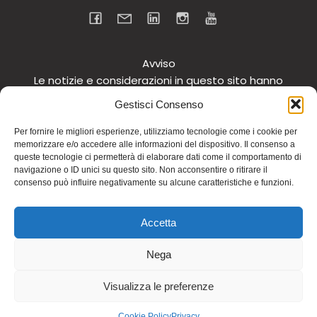
Avviso
Le notizie e considerazioni in questo sito hanno
carattere informativo generale e non intendono in
Gestisci Consenso
alcun modo dare consigli medici. Si raccomanda di
non intraprendere o interrompere alcuna terapia o
Per fornire le migliori esperienze, utilizziamo tecnologie come i cookie per
memorizzare e/o accedere alle informazioni del dispositivo. Il consenso a
assunzione o cambiamento di integratori o
queste tecnologie ci permetterà di elaborare dati come il comportamento di
tantomeno medicinali (nemmeno “naturali”) senza
navigazione o ID unici su questo sito. Non acconsentire o ritirare il
una preventiva consultazione del proprio medico.
consenso può influire negativamente su alcune caratteristiche e funzioni.
Questo avviso vale per tutte le pagine comprese nel
sito. Non si risponde inoltre in alcun modo in relazione
Accetta
alle notizie riportate in altri siti di cui si riferisce o ai
quali si rinvia.
Nega
© 2026 Dott.ssa Fiamma Ferraro. Realizzato con
Visualizza le preferenze
WordPress e
Kubio
Cookie Policy
Privacy