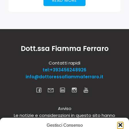
READ MORE
Dott.ssa Fiamma Ferraro
Contatti rapidi
tel:+393456248926
info@dottoressafiammaferraro.it
Avviso
Le notizie e considerazioni in questo sito hanno
carattere informativo generale e non intendono in
Gestisci Consenso