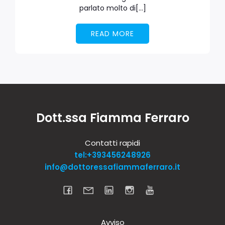
parlato molto di[…]
READ MORE
Dott.ssa Fiamma Ferraro
Contatti rapidi
tel:+393456248926
info@dottoressafiammaferraro.it
Avviso