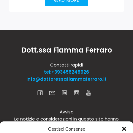
READ MORE
Dott.ssa Fiamma Ferraro
Contatti rapidi
tel:+393456248926
info@dottoressafiammaferraro.it
Avviso
Le notizie e considerazioni in questo sito hanno
carattere informativo generale e non intendono in
Gestisci Consenso