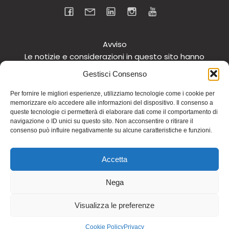
Avviso
Le notizie e considerazioni in questo sito hanno
carattere informativo generale e non intendono in
Gestisci Consenso
alcun modo dare consigli medici. Si raccomanda di
non intraprendere o interrompere alcuna terapia o
Per fornire le migliori esperienze, utilizziamo tecnologie come i cookie per
memorizzare e/o accedere alle informazioni del dispositivo. Il consenso a
assunzione o cambiamento di integratori o
queste tecnologie ci permetterà di elaborare dati come il comportamento di
tantomeno medicinali (nemmeno “naturali”) senza
navigazione o ID unici su questo sito. Non acconsentire o ritirare il
una preventiva consultazione del proprio medico.
consenso può influire negativamente su alcune caratteristiche e funzioni.
Questo avviso vale per tutte le pagine comprese nel
sito. Non si risponde inoltre in alcun modo in relazione
Accetta
alle notizie riportate in altri siti di cui si riferisce o ai
quali si rinvia.
Nega
© 2026 Dott.ssa Fiamma Ferraro. Realizzato con
Visualizza le preferenze
WordPress e
Kubio
Cookie Policy
Privacy