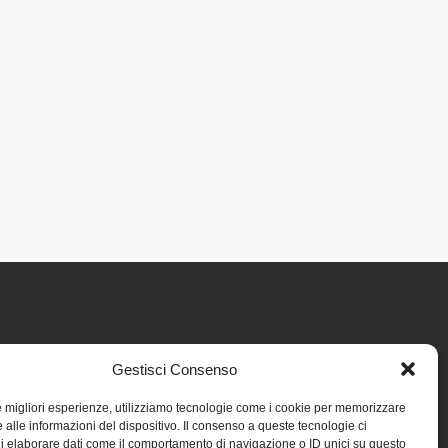
Gestisci Consenso
re informativo generale e non intendono in
intraprendere o interrompere alcuna terapia o
le migliori esperienze, utilizziamo tecnologie come i cookie per memorizzare
medicinali (nemmeno “naturali”) senza una
 alle informazioni del dispositivo. Il consenso a queste tecnologie ci
iso vale per tutte le pagine comprese nel sito.
i elaborare dati come il comportamento di navigazione o ID unici su questo