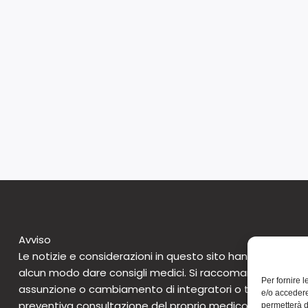
Avviso
Le notizie e considerazioni in questo sito hanno caratte
alcun modo dare consigli medici. Si raccomanda di non 
Per fornire 
assunzione o cambiamento di integratori o tantomeno 
e/o accedere
preventiva consultazione del proprio medico. Questo avv
permetterà d