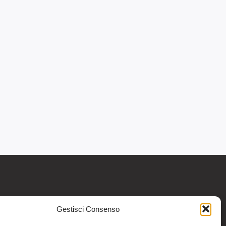
Gestisci Consenso
re informativo generale e non intendono in
intraprendere o interrompere alcuna terapia o