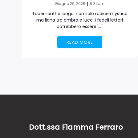
|
Giugno 26, 2026
9:31 am
Tabernanthe Iboga: non solo radice mystica
ma liana tra ombra e luce. I fedeli lettori
potrebbero essere[…]
READ MORE
Dott.ssa Fiamma Ferraro