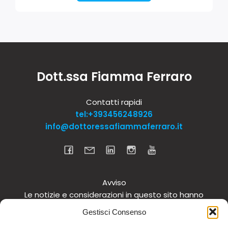
Dott.ssa Fiamma Ferraro
Contatti rapidi
tel:+393456248926
info@dottoressafiammaferraro.it
Avviso
Le notizie e considerazioni in questo sito hanno
carattere informativo generale e non intendono in
Gestisci Consenso
alcun modo dare consigli medici. Si raccomanda di