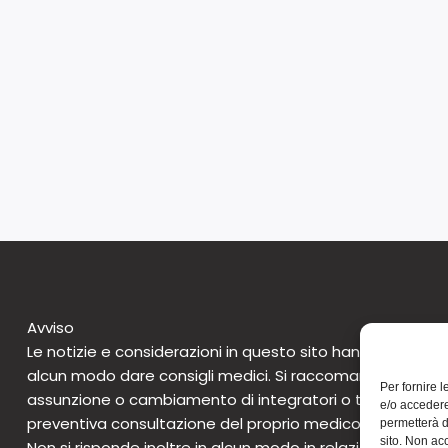
Avviso
Le notizie e considerazioni in questo sito hanno caratte
alcun modo dare consigli medici. Si raccomanda di non 
Per fornire 
assunzione o cambiamento di integratori o tantomeno 
e/o accedere
preventiva consultazione del proprio medico. Questo avv
permetterà d
sito. Non ac
Non si risponde inoltre in alcun modo in relazione alle notizie