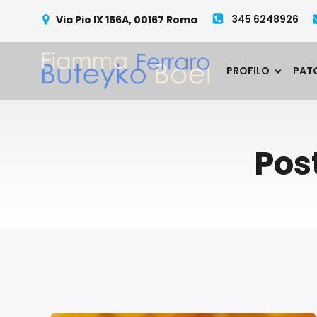
345 6248926
Via Pio IX 156A, 00167 Roma
PROFILO
PAT
Pos