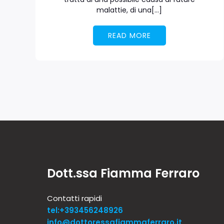
malattie, di una[…]
READ MORE
Dott.ssa Fiamma Ferraro
Contatti rapidi
tel:+393456248926
info@dottoressafiammaferraro.it