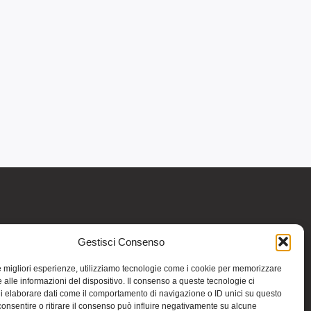
Gestisci Consenso
re informativo generale e non intendono in
intraprendere o interrompere alcuna terapia o
le migliori esperienze, utilizziamo tecnologie come i cookie per memorizzare
medicinali (nemmeno “naturali”) senza una
 alle informazioni del dispositivo. Il consenso a queste tecnologie ci
iso vale per tutte le pagine comprese nel sito.
i elaborare dati come il comportamento di navigazione o ID unici su questo
consentire o ritirare il consenso può influire negativamente su alcune
 riportate in altri siti di cui si riferisce o ai