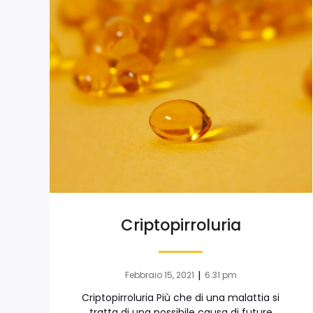
Criptopirroluria
|
Febbraio 15, 2021
6:31 pm
Criptopirroluria Più che di una malattia si
tratta di una possibile causa di future