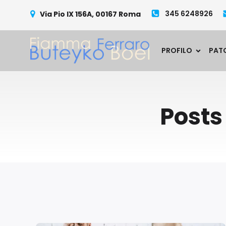
345 6248926
Via Pio IX 156A, 00167 Roma
PROFILO
PAT
Posts