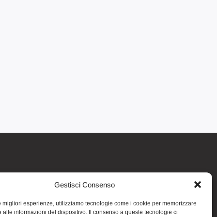
Gestisci Consenso
re informativo generale e non intendono in
intraprendere o interrompere alcuna terapia o
le migliori esperienze, utilizziamo tecnologie come i cookie per memorizzare
medicinali (nemmeno “naturali”) senza una
 alle informazioni del dispositivo. Il consenso a queste tecnologie ci