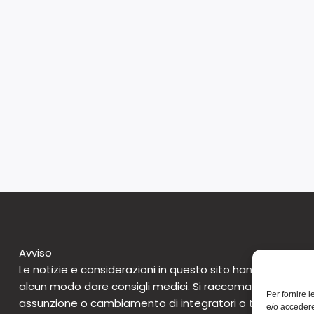
Avviso
Le notizie e considerazioni in questo sito hanno caratte
alcun modo dare consigli medici. Si raccomanda di non 
Per fornire 
assunzione o cambiamento di integratori o tantomeno 
e/o accedere