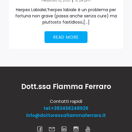
|
Febbraio 12, 2021
12:28 pm
Herpes LabialeL’herpes labiale è un problema per
fortuna non grave (passa anche senza cure) ma
piuttosto fastidioso,[…]
READ MORE
Dott.ssa Fiamma Ferraro
Contatti rapidi
tel:+393456248926
info@dottoressafiammaferraro.it