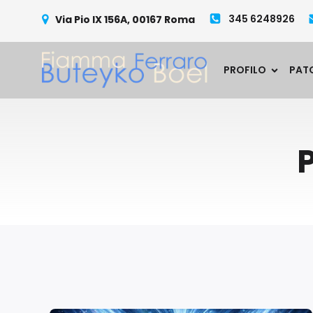
345 6248926
Via Pio IX 156A, 00167 Roma
PROFILO
PAT