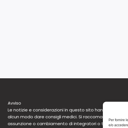
Avviso
Le notizie e considerazioni in questo sito hanno caratte
alcun modo dare consigli medici. Si raccomanda di non 
Per fornire 
assunzione o cambiamento di integratori o tantomeno 
e/o accedere