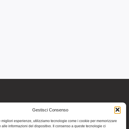
Gestisci Consenso
re informativo generale e non intendono in
intraprendere o interrompere alcuna terapia o
le migliori esperienze, utilizziamo tecnologie come i cookie per memorizzare
medicinali (nemmeno “naturali”) senza una
 alle informazioni del dispositivo. Il consenso a queste tecnologie ci