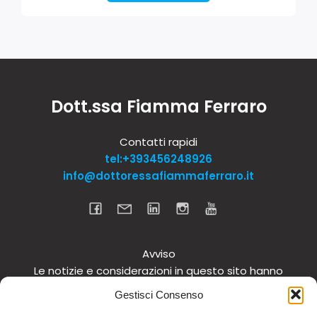
Dott.ssa Fiamma Ferraro
Contatti rapidi
tel:+393456248926
info@dottoressafiammaferraro.it
Avviso
Le notizie e considerazioni in questo sito hanno
carattere informativo generale e non intendono in
Gestisci Consenso
alcun modo dare consigli medici. Si raccomanda di