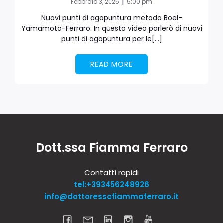
|
Febbraio 3, 2025
5:00 pm
Nuovi punti di agopuntura metodo Boel-
Yamamoto-Ferraro. In questo video parlerò di nuovi
punti di agopuntura per le[…]
READ MORE
Dott.ssa Fiamma Ferraro
Contatti rapidi
tel:+393456248926
info@dottoressafiammaferraro.it