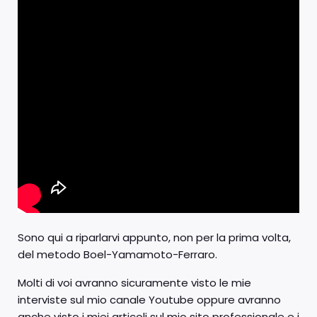
Sono qui a riparlarvi appunto, non per la prima volta,
del metodo Boel-Yamamoto-Ferraro.
Molti di voi avranno sicuramente visto le mie
interviste sul mio canale Youtube oppure avranno
anche visto i miei articoli sul mio sito professionale e i