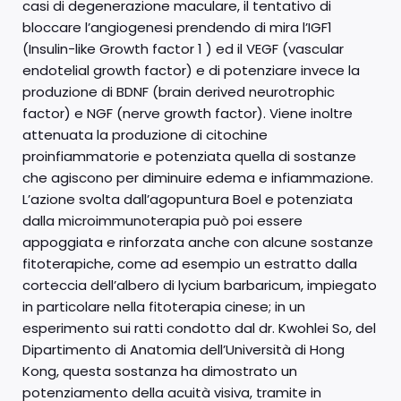
casi di degenerazione maculare, il tentativo di
bloccare l’angiogenesi prendendo di mira l’IGF1
(Insulin-like Growth factor 1 ) ed il VEGF (vascular
endotelial growth factor) e di potenziare invece la
produzione di BDNF (brain derived neurotrophic
factor) e NGF (nerve growth factor). Viene inoltre
attenuata la produzione di citochine
proinfiammatorie e potenziata quella di sostanze
che agiscono per diminuire edema e infiammazione.
L’azione svolta dall’agopuntura Boel e potenziata
dalla microimmunoterapia può poi essere
appoggiata e rinforzata anche con alcune sostanze
fitoterapiche, come ad esempio un estratto dalla
corteccia dell’albero di lycium barbaricum, impiegato
in particolare nella fitoterapia cinese; in un
esperimento sui ratti condotto dal dr. Kwohlei So, del
Dipartimento di Anatomia dell’Università di Hong
Kong, questa sostanza ha dimostrato un
potenziamento della acuità visiva, tramite in