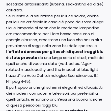
sostanze antiossidanti (luteina, zeaxantina ed altre)
dall’altra.
Se questa è la situazione per la luce solare, anche
per la luce artificiale in casa c’è poco da stare allegri!
Sia le lampade al neon che le moderne lampadine
ora raccomandate per il loro basso consumo di
energia elettrica, emettono una luce che ha un’alta
prevalenza di raggi nella zona blu dello spettro, e
l’effetto dannoso per gli occhi di questi raggi blu
è stato provato
da una lunga serie di studi, molti dei
quali anche di vecchia data (ved. ad es. “Age-
related maculopathy and the impact of blue light
hazard” su Acta Ophtalmologica Scandinavica, 84,
H.1, pag.4-15).
E purtroppo anche gli schermi eleganti ed ultrapiatti
dei moderni computer e televisori, pur preferibili a
quelli antichi, emanano anch’essi una buona razione
di questi pericolosi raggi blu.