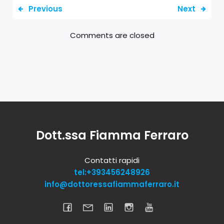
Previous
Next
Comments are closed
Dott.ssa Fiamma Ferraro
Contatti rapidi
tel:+393456248926
info@dottoressafiammaferraro.it