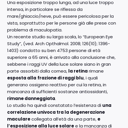
Una esposizione troppo lunga, ad una luce troppo
intensa, in particolare se riflessa da
mare/ghiaccio/neve, può essere pericolosa per la
vista, soprattutto per le persone già alle prese con
problema di maculopatia.
Un recente studio su larga scala, lo “European Eye
Study”, (ved. Arch Opthalmol. 2008; 126(10); 1396-
1403) condotto su ben 4753 persone di età
superiore a 65 anni, è arrivato alla conclusione che,
sebbene i raggi UV della luce solare siano in gran
parte assorbiti dalla cornea,
la retina
rimane
esposta alla
frazione di raggi blu
, i quali
generano ossigeno reattivo per cui la retina, in
mancanza di sufficienti sostanze antiossidanti,
rimane danneggiata
.
Lo studio ha quindi constatato l’esistenza di
una
correlazione univoca tra la degenerazione
maculare
collegata all’età da una parte,
e
l’esposizione alla luce solare
e la mancanza di