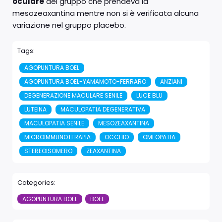
oculare
del gruppo che prendeva la
mesozeaxantina mentre non si è verificata alcuna
variazione nel gruppo placebo.
Tags:
AGOPUNTURA BOEL
AGOPUNTURA BOEL-YAMAMOTO-FERRARO
ANZIANI
DEGENERAZIONE MACULARE SENILE
LUCE BLU
LUTEINA
MACULOPATIA DEGENERATIVA
MACULOPATIA SENILE
MESOZEAXANTINA
MICROIMMUNOTERAPIA
OCCHIO
OMEOPATIA
STEREOISOMERO
ZEAXANTINA
Categories:
AGOPUNTURA BOEL
BOEL