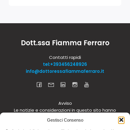
Dott.ssa Fiamma Ferraro
Contatti rapidi
tel:+393456248926
info@dottoressafiammaferraro.it
Avviso
Le notizie e considerazioni in questo sito hanno
carattere informativo generale e non intendono in
Gestisci Consenso
alcun modo dare consigli medici. Si raccomanda di