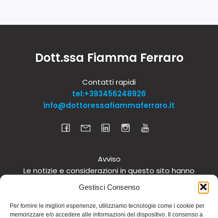
Dott.ssa Fiamma Ferraro
Contatti rapidi
tel:+393456248926
info@dottoressafiammaferraro.it
Avviso
Le notizie e considerazioni in questo sito hanno
carattere informativo generale e non intendono in
Gestisci Consenso
alcun modo dare consigli medici. Si raccomanda di
non intraprendere o interrompere alcuna terapia o
Per fornire le migliori esperienze, utilizziamo tecnologie come i cookie per
memorizzare e/o accedere alle informazioni del dispositivo. Il consenso a
assunzione o cambiamento di integratori o