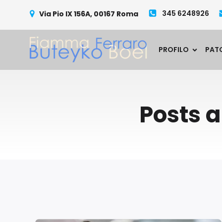
345 6248926
Via Pio IX 156A, 00167 Roma
PROFILO
PAT
Posts a