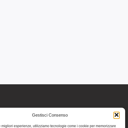
Gestisci Consenso
re informativo generale e non intendono in
intraprendere o interrompere alcuna terapia o
le migliori esperienze, utilizziamo tecnologie come i cookie per memorizzare