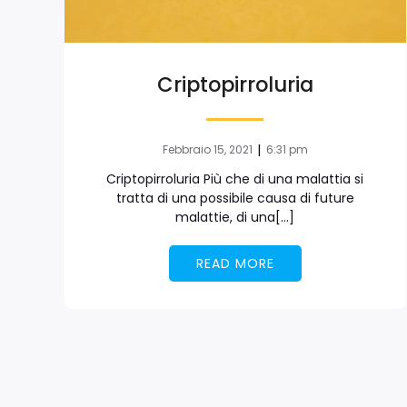
Criptopirroluria
|
Febbraio 15, 2021
6:31 pm
Criptopirroluria Più che di una malattia si
tratta di una possibile causa di future
malattie, di una[…]
READ MORE