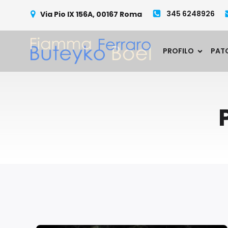
345 6248926
Via Pio IX 156A, 00167 Roma
PROFILO
PAT