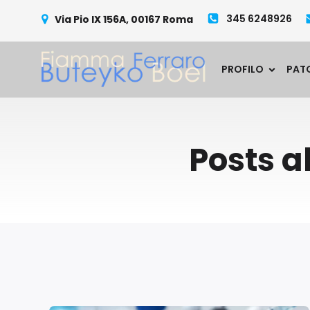
345 6248926
Via Pio IX 156A, 00167 Roma
PROFILO
PAT
Posts a