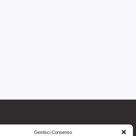
Gestisci Consenso
re informativo generale e non intendono in