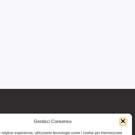
Gestisci Consenso
re informativo generale e non intendono in
intraprendere o interrompere alcuna terapia o
le migliori esperienze, utilizziamo tecnologie come i cookie per memorizzare