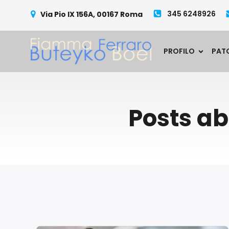
345 6248926
Via Pio IX 156A, 00167 Roma
PROFILO
PAT
Posts a