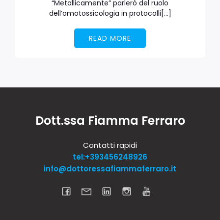
“Metallicamente” parlerò del ruolo
dell’omotossicologia in protocolli[…]
READ MORE
Dott.ssa Fiamma Ferraro
Contatti rapidi
tel:+393456248926
info@dottoressafiammaferraro.it