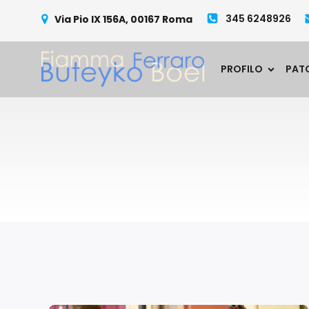
345 6248926
Via Pio IX 156A, 00167 Roma
PROFILO
PAT