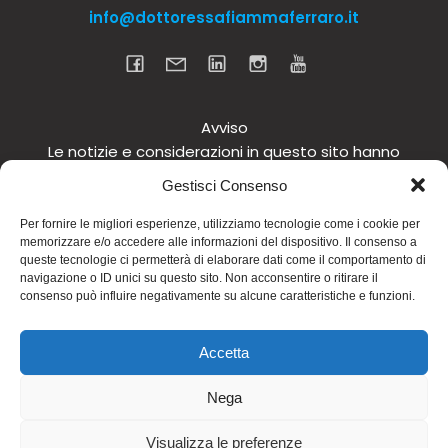
info@dottoressafiammaferraro.it
Avviso
Le notizie e considerazioni in questo sito hanno
carattere informativo generale e non intendono in
Gestisci Consenso
alcun modo dare consigli medici. Si raccomanda di
non intraprendere o interrompere alcuna terapia o
Per fornire le migliori esperienze, utilizziamo tecnologie come i cookie per
memorizzare e/o accedere alle informazioni del dispositivo. Il consenso a
assunzione o cambiamento di integratori o
queste tecnologie ci permetterà di elaborare dati come il comportamento di
tantomeno medicinali (nemmeno “naturali”) senza
navigazione o ID unici su questo sito. Non acconsentire o ritirare il
una preventiva consultazione del proprio medico.
consenso può influire negativamente su alcune caratteristiche e funzioni.
Questo avviso vale per tutte le pagine comprese nel
sito. Non si risponde inoltre in alcun modo in relazione
Accetta
alle notizie riportate in altri siti di cui si riferisce o ai
quali si rinvia.
Nega
© 2026 Dott.ssa Fiamma Ferraro. Realizzato con
Visualizza le preferenze
WordPress e
Kubio